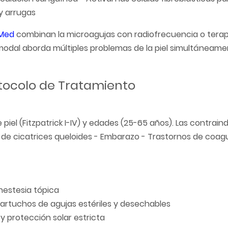
 y arrugas
Med
combinan la microagujas con radiofrecuencia o terapi
modal aborda múltiples problemas de la piel simultáneam
tocolo de Tratamiento
piel (Fitzpatrick I-IV) y edades (25-65 años). Las contrain
ial de cicatrices queloides - Embarazo - Trastornos de coag
anestesia tópica
cartuchos de agujas estériles y desechables
y protección solar estricta