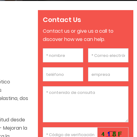
Contact Us
Contact us or give us a call to
discover how we can help.
ético
s
lastina, dos
gitud desde
- Mejoran la
a la