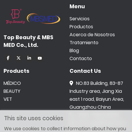
Menu
Servicios
Productos
Acerca de Nosotros
Top Beauty & MBS
Tratamiento
MED Co., Ltd.
Blog
Contacto
Products
Contact Us
MÉDICO
NO.83 Building, 83-87
BEAUTY
Industry area, Jiang Xia
VET
east 1 road, Baiyun Area,
Guangzhou China
0086 -18602015159
This site uses cookies
jetwong@tbbeauty.c
We use cookies to collect information about how you
om