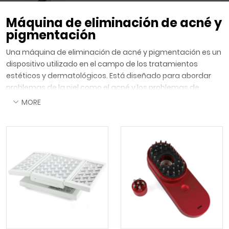
Máquina de eliminación de acné y
pigmentación
Una máquina de eliminación de acné y pigmentación es un
dispositivo utilizado en el campo de los tratamientos
estéticos y dermatológicos. Está diseñado para abordar
problemas de la piel como el acné y los problemas de
pigmentación, con el objetivo de mejorar la apariencia y
MORE
textura general de la piel.