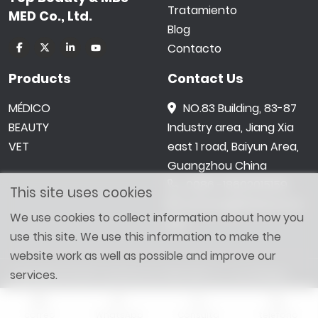
Tratamiento
MED Co., Ltd.
Blog
Contacto
Products
Contact Us
MÉDICO
NO.83 Building, 83-87
BEAUTY
Industry area, Jiang Xia
VET
east 1 road, Baiyun Area,
Guangzhou China
0086 -18602015159
This site uses cookies
jetwong@tbbeauty.c
We use cookies to collect information about how you
om
use this site. We use this information to make the
website work as well as possible and improve our
services.
Copyright © 2026 Top Beauty & MBS MED Co., Ltd. All Right
Reserved. Designed by
SHOPAII
Sitemap
correo
WhatsApp
Consulta
teléfono