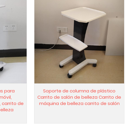
as para
Soporte de columna de plástico
móvil,
Carrito de salón de belleza Carrito de
 carrito de
máquina de belleza carrito de salón
elleza