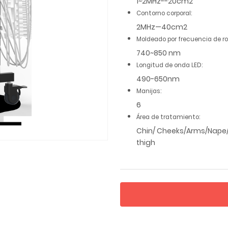
1~2MHz--20cm2
Contorno corporal:
2MHz—40cm2
Moldeado por frecuencia de ro
740~850 nm
Longitud de onda LED:
490-650nm
Manijas:
6
Área de tratamiento:
Chin/ Cheeks/Arms/Nape
thigh