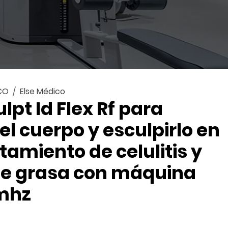
CO
Else Médico
ulpt Id Flex Rf para
el cuerpo y esculpirlo en
tamiento de celulitis y
de grasa con máquina
2mhz