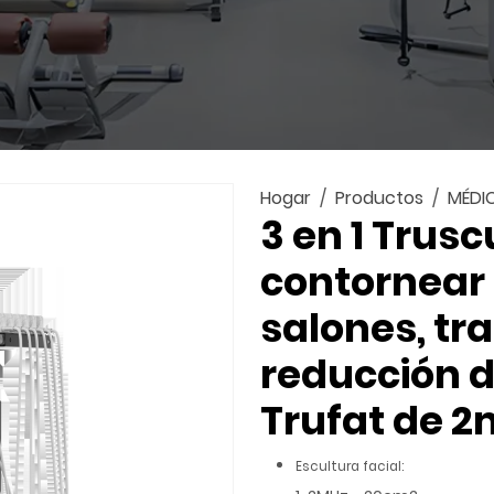
Hogar
Productos
MÉDI
3 en 1 Trusc
contornear 
salones, tra
reducción 
Trufat de 
Escultura facial: