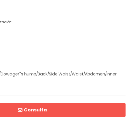
tación:
/Dowager''s hump/Back/Side Waist/Waist/Abdomen/Inner
Consulta