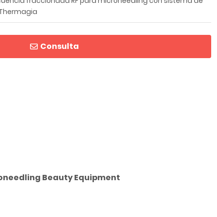
ecuencia fraccionada RF para microneedling con sistema de
+ Thermagia
Consulta
roneedling Beauty Equipment