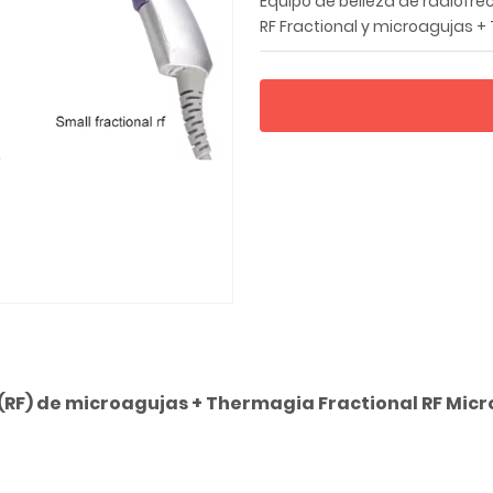
Equipo de belleza de radiofr
RF Fractional y microagujas 
(RF) de microagujas + Thermagia Fractional RF Mic