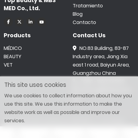
Top Beauty & MBS
Tratamiento
MED Co., Ltd.
Blog
Contacto
Products
Contact Us
MÉDICO
NO.83 Building, 83-87
BEAUTY
Industry area, Jiang Xia
VET
east 1 road, Baiyun Area,
Guangzhou China
0086 -18602015159
This site uses cookies
jetwong@tbbeauty.c
We use cookies to collect information about how you
om
use this site. We use this information to make the
website work as well as possible and improve our
services.
Copyright © 2026 Top Beauty & MBS MED Co., Ltd. All Right
Reserved. Designed by
SHOPAII
Sitemap
correo
WhatsApp
Consulta
teléfono