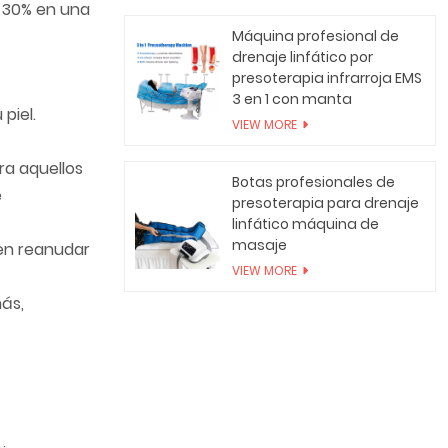
 30% en una
Máquina profesional de
drenaje linfático por
presoterapia infrarroja EMS
3 en 1 con manta
piel.
VIEW MORE
ra aquellos
Botas profesionales de
e
presoterapia para drenaje
linfático máquina de
masaje
den reanudar
VIEW MORE
más,