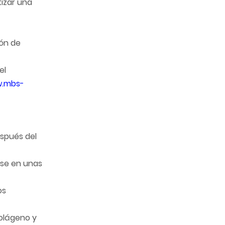
tizar una
ión de
el
w.mbs-
espués del
rse en unas
os
colágeno y