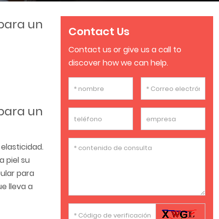
 para un
Contact Us
Contact us or give us a call to
discover how we can help.
 para un
elasticidad.
 piel su
pular para
e lleva a