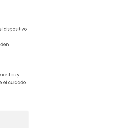
l dispositivo
eden
lmantes y
e el cuidado