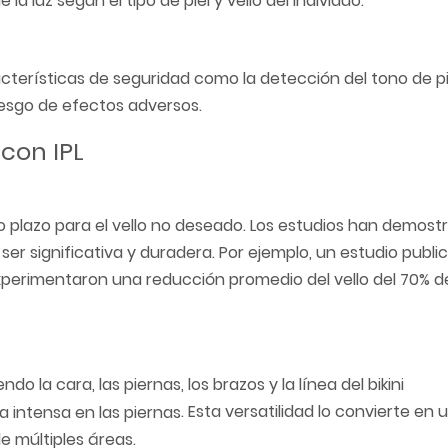
la luz según el tipo de piel y vello del individuo.
terísticas de seguridad como la detección del tono de pie
riesgo de efectos adversos.
 con IPL
rgo plazo para el vello no deseado. Los estudios han demos
 ser significativa y duradera. Por ejemplo, un estudio publ
xperimentaron una reducción promedio del vello del 70% 
ndo la cara, las piernas, los brazos y la línea del bikini
. Esta versatilidad lo convierte en
e múltiples áreas.