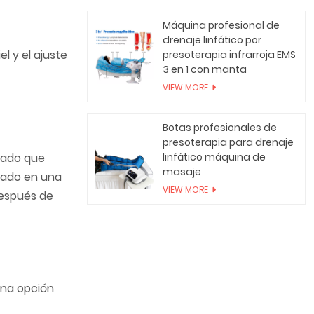
Máquina profesional de
drenaje linfático por
l y el ajuste
presoterapia infrarroja EMS
3 en 1 con manta
VIEW MORE
Botas profesionales de
presoterapia para drenaje
linfático máquina de
trado que
masaje
icado en una
VIEW MORE
después de
 una opción