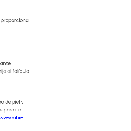
ue proporciona
rante
a al folículo
o de piel y
ve para un
//www.mbs-