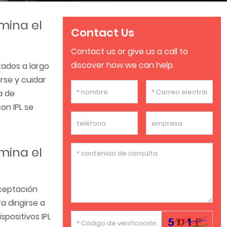
imina el
Contact Us
Contact us or give us a call to
discover how we can help.
tados a largo
rse y cuidar
a de
on IPL se
imina el
aceptación
 dirigirse a
spositivos IPL