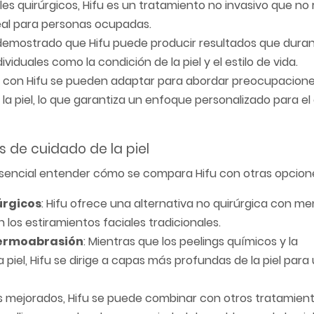
ales quirúrgicos, Hifu es un tratamiento no invasivo que no
ideal para personas ocupadas.
n demostrado que Hifu puede producir resultados que duran
duales como la condición de la piel y el estilo de vida.
os con Hifu se pueden adaptar para abordar preocupacion
e la piel, lo que garantiza un enfoque personalizado para e
 de cuidado de la piel
s esencial entender cómo se compara Hifu con otras opcion
úrgicos
: Hifu ofrece una alternativa no quirúrgica con me
s estiramientos faciales tradicionales.
dermoabrasión
: Mientras que los peelings químicos y la
iel, Hifu se dirige a capas más profundas de la piel para
os mejorados, Hifu se puede combinar con otros tratamien