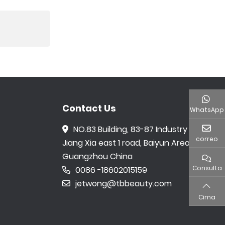
Contact Us
WhatsApp
NO.83 Building, 83-87 Industry area,
correo
Jiang Xia east 1 road, Baiyun Area,
Guangzhou China
Consulta
0086 -18602015159
jetwong@tbbeauty.com
Cima