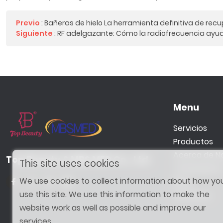
Previo
:
Bañeras de hielo La herramienta definitiva de rec
Siguiente
:
RF adelgazante: Cómo la radiofrecuencia ayuda 
Menu
Servicios
Productos
Acerca de N
Top Beauty & MBS MED Co., Ltd.
This site uses cookies
Tratamiento
We use cookies to collect information about how yo
Blog
use this site. We use this information to make the
Contacto
website work as well as possible and improve our
services.