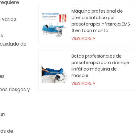
 requiere
Máquina profesional de
drenaje linfático por
 varios
presoterapia infrarroja EMS
3 en 1 con manta
es
VIEW MORE
l cuidado de
Botas profesionales de
presoterapia para drenaje
linfático máquina de
masaje
es.
VIEW MORE
nos riesgos y
 un
tos de