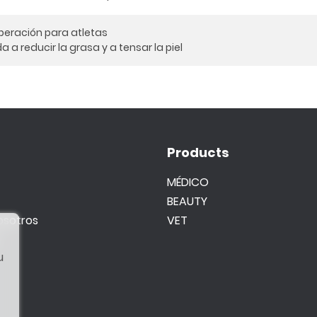
uperación para atletas
a reducir la grasa y a tensar la piel
Products
MÉDICO
BEAUTY
osotros
VET
u