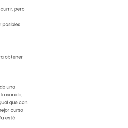
urrir, pero
r posibles
a obtener
ndo una
ltrasonido,
igual que con
mejor curso
fu está