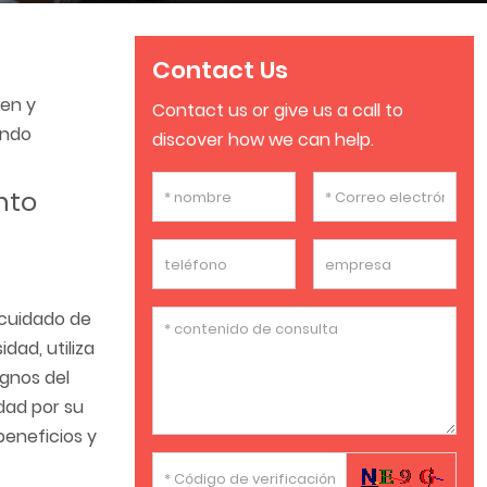
Contact Us
ven y
Contact us or give us a call to
endo
discover how we can help.
nto
l cuidado de
dad, utiliza
ignos del
dad por su
beneficios y