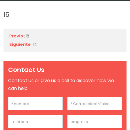
l5
Previo
:
l6
Siguiente
:
l4
Contact Us
Contact us or give us a call to discover how we
can help.